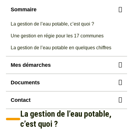
Sommaire
La gestion de l’eau potable, c’est quoi ?
Une gestion en régie pour les 17 communes
La gestion de l’eau potable en quelques chiffres
Mes démarches
Documents
Mon contrat et mes factures d'eau
Contact
Reglement service eau potable.pdf
Comprendre ma facture d'eau
pdf - 0.73 Mo
La gestion de l’eau potable,
Service des eaux
04 50 95 99 60
c’est quoi ?
Vous faites construire - Demander un
RPQS Service des eaux 2024.pdf
Du lundi au jeudi de 9h à 12h et de 14h à 17h
raccordement
pdf - 2.19 Mo