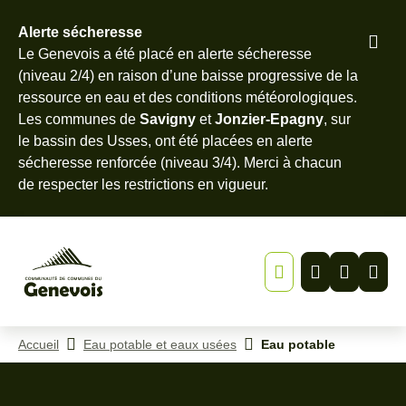
Alerte sécheresse
Pied
Le Genevois a été placé en alerte sécheresse
Menu
Recherche
Contenu
de
(niveau 2/4) en raison d’une baisse progressive de la
page
ressource en eau et des conditions météorologiques.
Les communes de
Savigny
et
Jonzier-Epagny
, sur
le bassin des Usses, ont été placées en alerte
sécheresse renforcée (niveau 3/4). Merci à chacun
de
respecter les restrictions en vigueur
.
Accueil
Eau potable et eaux usées
Eau potable