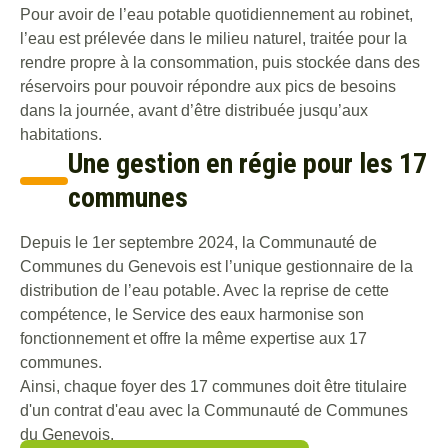
Le vendredi de 9h à 12h et de 14h à 16h30
Pour avoir de l’eau potable quotidiennement au robinet,
Astreinte urgence 24h/24 et 7j/7 en cas
l’eau est prélevée dans le milieu naturel, traitée pour la
d'obstruction, casse ou de fuite sur le domaine
rendre propre à la consommation, puis stockée dans des
public
réservoirs pour pouvoir répondre aux pics de besoins
Nous écrire
dans la journée, avant d’être distribuée jusqu’aux
habitations.
Une gestion en régie pour les 17
communes
Depuis le 1er septembre 2024, la Communauté de
Communes du Genevois est l’unique gestionnaire de la
distribution de l’eau potable. Avec la reprise de cette
compétence, le Service des eaux harmonise son
fonctionnement et offre la même expertise aux 17
communes.
Ainsi, chaque foyer des 17 communes doit être titulaire
d'un contrat d'eau avec la Communauté de Communes
du Genevois.