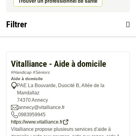
Trouver un professionnel de santé
Filtrer
Titre
Vitalliance - Aide à domicile
Thématique
#Handicap #Séniors
Aide à domicile
Type de service
PAE La Bouvarde, Duocité B, Allée de la
Mandallaz
74370
Annecy
Commune
annecy@vitalliance.fr
0983959945
https://www.vitalliance.fr
Vitalliance propose plusieurs services d'aide à