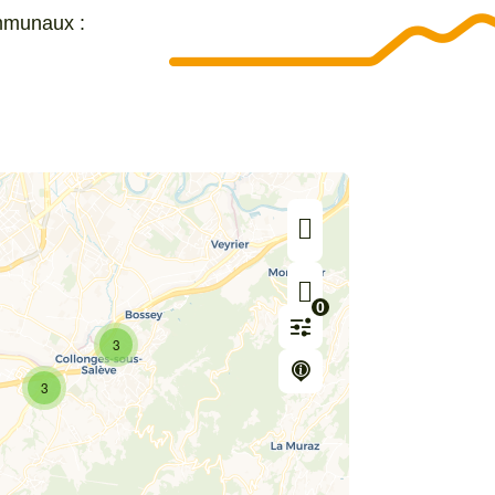
mmunaux :
0
3
3