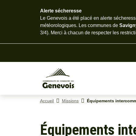
Alerte sécheresse
Menu
Recherche
Contenu
Pied d
Le Genevois a été placé en alerte sécheresse
météorologiques. Les communes de
Savig
3/4). Merci à chacun de
respecter les restric
Accueil
Missions
Équipements intercom
Équipements in