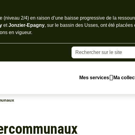
e page
 (niveau 2/4) en raison d’une baisse progressive de la ressour
ny
et
Jonzier-Epagny
, sur le bassin des Usses, ont été placées
tions en vigueur
.
Mes services
Ma collect
Main
munaux
navigation
tercommunaux