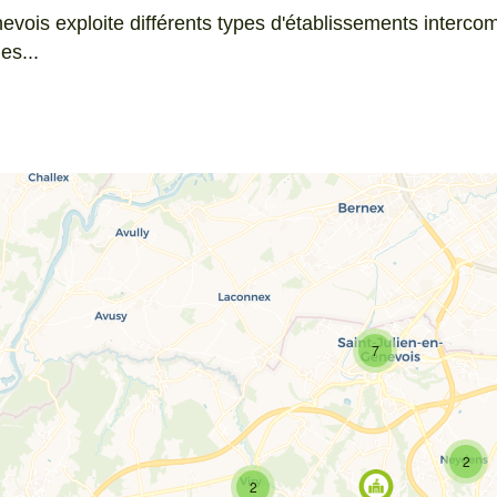
s exploite différents types d'établissements interco
es...
7
2
2