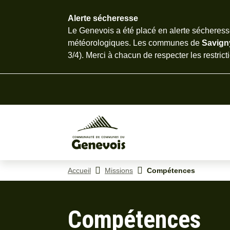
Alerte sécheresse
Menu
Recherche
Contenu
Pied d
Le Genevois a été placé en alerte sécheresse
météorologiques. Les communes de
Savig
3/4). Merci à chacun de
respecter les restric
Accueil
Missions
Compétences
Compétences