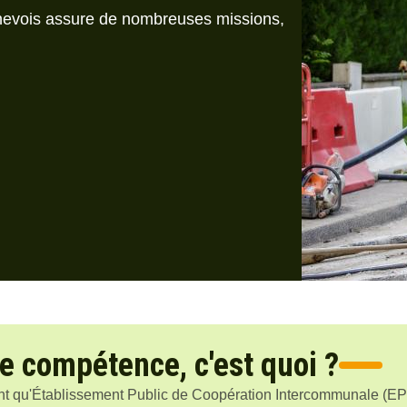
ois assure de nombreuses missions,
e compétence, c'est quoi ?
nt qu'Établissement Public de Coopération Intercommunale 