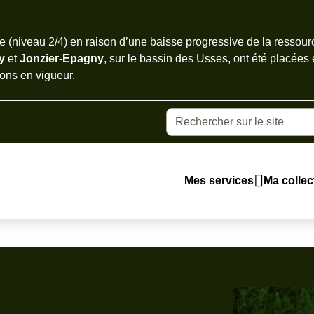
e page
 (niveau 2/4) en raison d’une baisse progressive de la ressour
ny
et
Jonzier-Epagny
, sur le bassin des Usses, ont été placées
tions en vigueur
.
Mes services
Ma collect
Main
navigation