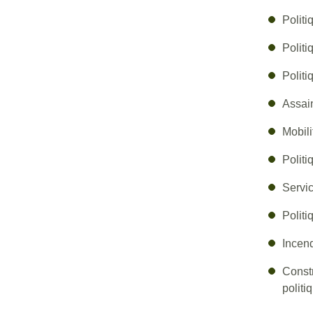
Politi
Politi
Politi
Assai
Mobili
Politi
Servic
Politi
Incend
Constr
politi