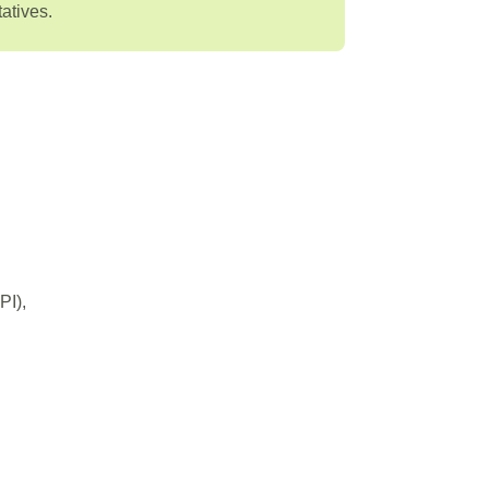
atives.
PI),