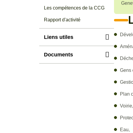
Genev
Les compétences de la CCG
L
Rapport d'activité
Dével
Liens utiles
Aména
Documents
Rapport d'activité
Déche
CCG 2024
Gens 
Statuts CCG 2025.pdf
pdf - 1.03 Mo
Gesti
Plan c
Voirie
Protec
Eau,