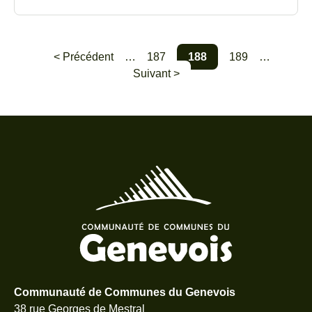
< Précédent
…
187
188
189
…
Suivant >
Communauté de Communes du Genevois
38 rue Georges de Mestral