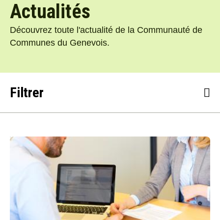
Actualités
Découvrez toute l'actualité de la Communauté de
Communes du Genevois.
Filtrer
Toutes les actualités
#Concertation
#Culture
#Economie
#Environnement
#Grand Genève
#Intercommunalité
#Mobilité
#Petite enfance