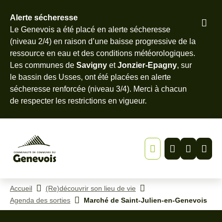
Alerte sécheresse
Pied
Le Genevois a été placé en alerte sécheresse
Menu
Recherche
Contenu
de
(niveau 2/4) en raison d’une baisse progressive de la
page
ressource en eau et des conditions météorologiques.
Les communes de
Savigny
et
Jonzier-Epagny
, sur
le bassin des Usses, ont été placées en alerte
sécheresse renforcée (niveau 3/4). Merci à chacun
de
respecter les restrictions en vigueur
.
Accueil
(Re)découvrir son lieu de vie
Agenda des sorties
Marché de Saint-Julien-en-Genevois