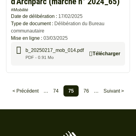
d’Archparc (marché n° 2024_65)
#Mobilité
Date de délibération :
17/02/2025
Type de document :
Délibération du Bureau
communautaire
Mise en ligne :
03/03/2025
b_20250217_mob_014.pdf
Télécharger
PDF - 0.91 Mo
< Précédent
…
74
75
76
…
Suivant >